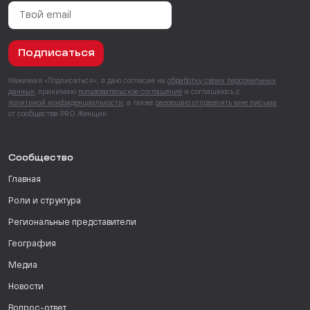
Подписаться
Нажимая «Подписаться», я даю согласие на
обработку своих персональных
данных
, принимаю
пользовательское соглашение
и соглашаюсь с
политикой конфиденциальности
, а также
разрешаю отправлять мне письма
от сообщества PRO Женщин.
Сообщество
Главная
Роли и структура
Региональные представители
География
Медиа
Новости
Вопрос-ответ