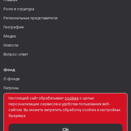
Главная
Роли и структура
Региональные представители
География
Медиа
Новости
Вопрос-ответ
Фонд
О фонде
Патроны
Поддержать
Настоящий сайт обрабатывает
сookies
с целью
персонализации сервисов и удобства пользования веб-
Для СМИ
сайтом. Вы можете запретить обработку сookies в настройках
браузера
English Version
Ok