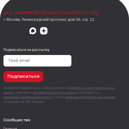
pro-women@rybakovfoundation.org
г. Москва, Ленинградский проспект, дом 36, стр. 11
Подписаться на рассылку
Подписаться
Нажимая «Подписаться», я даю согласие на
обработку своих персональных
данных
, принимаю
пользовательское соглашение
и соглашаюсь с
политикой конфиденциальности
, а также
разрешаю отправлять мне письма
от сообщества PRO Женщин.
Сообщество