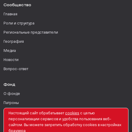
Сообщество
Главная
Роли и структура
Региональные представители
География
Медиа
Новости
Вопрос-ответ
Фонд
О фонде
Патроны
Поддержать
Настоящий сайт обрабатывает
сookies
с целью
персонализации сервисов и удобства пользования веб-
Для СМИ
сайтом. Вы можете запретить обработку сookies в настройках
браузера