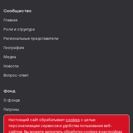
Сообщество
Главная
Роли и структура
Региональные представители
География
Медиа
Новости
Вопрос-ответ
Фонд
О фонде
Патроны
Поддержать
Настоящий сайт обрабатывает
сookies
с целью
персонализации сервисов и удобства пользования веб-
Для СМИ
сайтом. Вы можете запретить обработку сookies в настройках