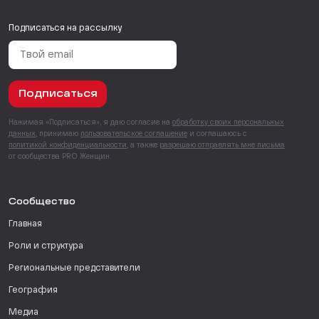
Подписаться на рассылку
Подписаться
Нажимая «Подписаться», я даю согласие на
обработку своих персональных
данных
, принимаю
пользовательское соглашение
и соглашаюсь с
политикой конфиденциальности
, а также
разрешаю отправлять мне письма
от сообщества PRO Женщин.
Сообщество
Главная
Роли и структура
Региональные представители
География
Медиа