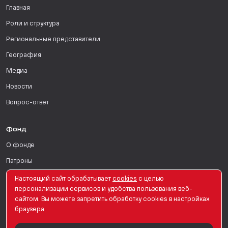
Главная
Роли и структура
Региональные представители
География
Медиа
Новости
Вопрос-ответ
Фонд
О фонде
Патроны
Поддержать
Настоящий сайт обрабатывает
сookies
с целью
персонализации сервисов и удобства пользования веб-
Для СМИ
сайтом. Вы можете запретить обработку сookies в настройках
браузера
English Version