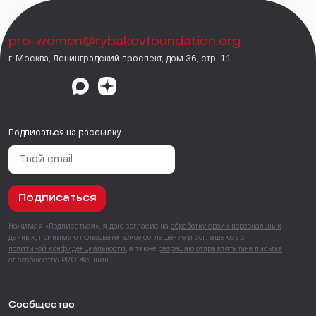
pro-women@rybakovfoundation.org
г. Москва, Ленинградский проспект, дом 36, стр. 11
Подписаться на рассылку
Подписаться
Нажимая «Подписаться», я даю согласие на
обработку своих персональных
данных
, принимаю
пользовательское соглашение
и соглашаюсь с
политикой конфиденциальности
, а также
разрешаю отправлять мне письма
от сообщества PRO Женщин.
Сообщество