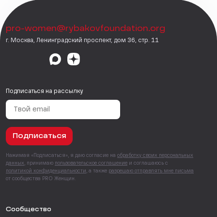
pro-women@rybakovfoundation.org
г. Москва, Ленинградский проспект, дом 36, стр. 11
Подписаться на рассылку
Подписаться
Нажимая «Подписаться», я даю согласие на
обработку своих персональных
данных
, принимаю
пользовательское соглашение
и соглашаюсь с
политикой конфиденциальности
, а также
разрешаю отправлять мне письма
от сообщества PRO Женщин.
Сообщество