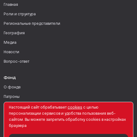
Главная
Роли и структура
Региональные представители
География
Медиа
Новости
Вопрос-ответ
Фонд
О фонде
Патроны
Поддержать
Настоящий сайт обрабатывает
сookies
с целью
персонализации сервисов и удобства пользования веб-
Для СМИ
сайтом. Вы можете запретить обработку сookies в настройках
браузера
English Version