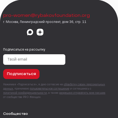
pro-women@rybakovfoundation.org
г. Москва, Ленинградский проспект, дом 36, стр. 11
Подписаться на рассылку
Подписаться
Нажимая «Подписаться», я даю согласие на
обработку своих персональных
данных
, принимаю
пользовательское соглашение
и соглашаюсь с
политикой конфиденциальности
, а также
разрешаю отправлять мне письма
от сообщества PRO Женщин.
Сообщество