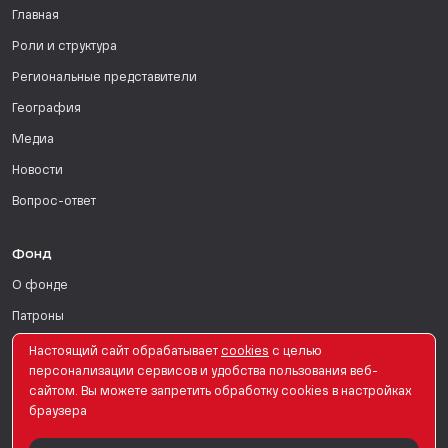
Главная
Роли и структура
Региональные представители
География
Медиа
Новости
Вопрос-ответ
Фонд
О фонде
Патроны
Поддержать
Настоящий сайт обрабатывает
сookies
с целью
персонализации сервисов и удобства пользования веб-
Для СМИ
сайтом. Вы можете запретить обработку сookies в настройках
браузера
English Version