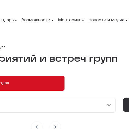
ендарь
Возможности
Менторинг
Новости и медиа
упп
иятий и встреч групп
одах