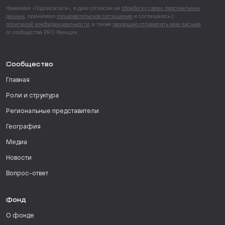
Нажимая «Подписаться», я даю согласие на
обработку своих персональных
данных
, принимаю
пользовательское соглашение
и соглашаюсь с
политикой конфиденциальности
, а также
разрешаю отправлять мне письма
от сообщества PRO Женщин.
Сообщество
Главная
Роли и структура
Региональные представители
География
Медиа
Новости
Вопрос-ответ
Фонд
О фонде