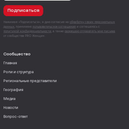
Подписаться
Нажимая «Подписаться», я даю согласие на
обработку своих персональных
данных
, принимаю
пользовательское соглашение
и соглашаюсь с
политикой конфиденциальности
, а также
разрешаю отправлять мне письма
от сообщества PRO Женщин.
Сообщество
Главная
Роли и структура
Региональные представители
География
Медиа
Новости
Вопрос-ответ