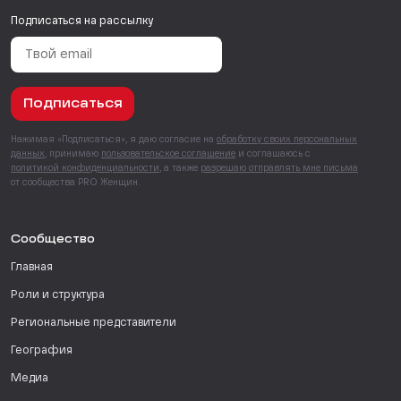
Подписаться на рассылку
Подписаться
Нажимая «Подписаться», я даю согласие на
обработку своих персональных
данных
, принимаю
пользовательское соглашение
и соглашаюсь с
политикой конфиденциальности
, а также
разрешаю отправлять мне письма
от сообщества PRO Женщин.
Сообщество
Главная
Роли и структура
Региональные представители
География
Медиа