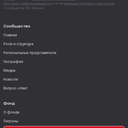
политикой конфиденциальности
, а также
разрешаю отправлять мне письма
от сообщества PRO Женщин.
Сообщество
Главная
Роли и структура
Региональные представители
География
Медиа
Новости
Вопрос-ответ
Фонд
О фонде
Патроны