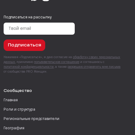
Подписаться на рассылку
Подписаться
Нажимая «Подписаться», я даю согласие на
обработку своих персональных
данных
, принимаю
пользовательское соглашение
и соглашаюсь с
политикой конфиденциальности
, а также
разрешаю отправлять мне письма
от сообщества PRO Женщин.
Сообщество
Главная
Роли и структура
Региональные представители
География