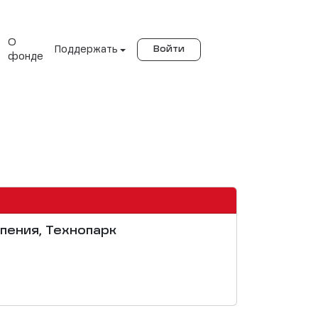
О
Поддержать
Войти
фонде
ипения, Технопарк