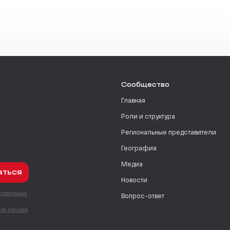
Сообщество
Главная
Роли и структура
Региональные представители
География
Медиа
аться
Новости
рсональных
Вопрос-ответ
с
мне письма