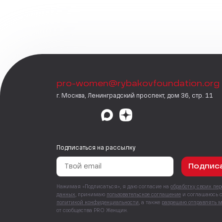
pro-women@rybakovfoundation.org
г. Москва, Ленинградский проспект, дом 36, стр. 11
Подписаться на рассылку
Подпис
Нажимая «Подписаться», я даю согласие на
обработку своих пе
данных
, принимаю
пользовательское соглашение
и соглашаюсь 
политикой конфиденциальности
, а также
разрешаю отправлять 
от сообщества PRO Женщин.