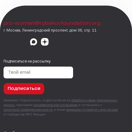
pro-women@rybakovfoundation.org
г. Москва, Ленинградский проспект, дом 36, стр. 11
Подписаться на рассылку
Подписаться
Нажимая «Подписаться», я даю согласие на
обработку своих персональных
данных
, принимаю
пользовательское соглашение
и соглашаюсь с
политикой конфиденциальности
, а также
разрешаю отправлять мне письма
от сообщества PRO Женщин.