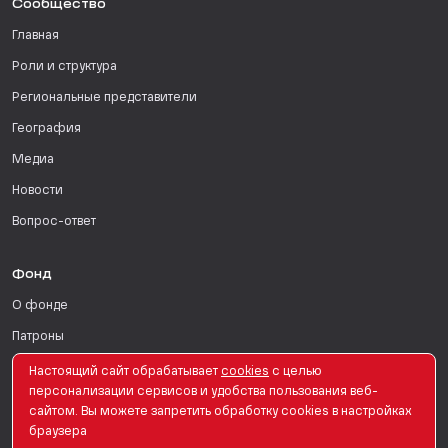
Сообщество
Главная
Роли и структура
Региональные представители
География
Медиа
Новости
Вопрос-ответ
Фонд
О фонде
Патроны
Поддержать
Настоящий сайт обрабатывает
сookies
с целью
персонализации сервисов и удобства пользования веб-
Для СМИ
сайтом. Вы можете запретить обработку сookies в настройках
браузера