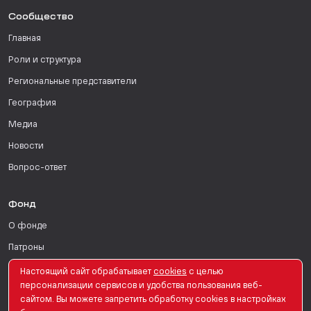
Сообщество
Главная
Роли и структура
Региональные представители
География
Медиа
Новости
Вопрос-ответ
Фонд
О фонде
Патроны
Поддержать
Настоящий сайт обрабатывает
сookies
с целью
персонализации сервисов и удобства пользования веб-
Для СМИ
сайтом. Вы можете запретить обработку сookies в настройках