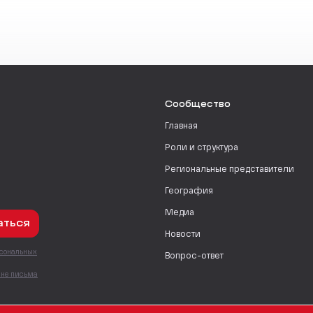
Сообщество
Главная
Роли и структура
Региональные представители
География
Медиа
аться
Новости
рсональных
Вопрос-ответ
с
мне письма