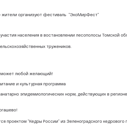
е жители организуют фестиваль "ЭкоМирФест"
 участия населения в востановлении лесополосы Томской об
ельскохозяйственных тружеников.
ля может любой желающий!
питание и культурная программа
анатарно эпидемиологических норм, действующих в регион
Богашево!
я проектом "Кедры России" из Зеленоградского кедрового 