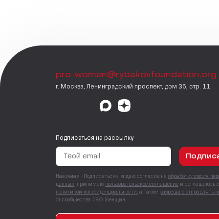
pro-women@rybakovfoundation.org
г. Москва, Ленинградский проспект, дом 36, стр. 11
Подписаться на рассылку
Подпис
Нажимая «Подписаться», я даю согласие на
обработку своих пе
данных
, принимаю
пользовательское соглашение
и соглашаюсь 
политикой конфиденциальности
, а также
разрешаю отправлять 
от сообщества PRO Женщин.