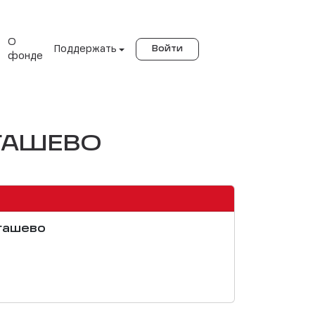
О
Поддержать
Войти
фонде
ОГАШЕВО
огашево