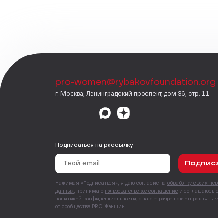
pro-women@rybakovfoundation.org
г. Москва, Ленинградский проспект, дом 36, стр. 11
Подписаться на рассылку
Подпис
Нажимая «Подписаться», я даю согласие на
обработку своих пе
данных
, принимаю
пользовательское соглашение
и соглашаюсь 
политикой конфиденциальности
, а также
разрешаю отправлять 
от сообщества PRO Женщин.