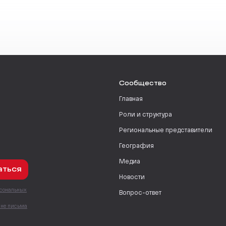
Сообщество
Главная
Роли и структура
Региональные представители
География
Медиа
аться
Новости
рсональных
Вопрос-ответ
с
мне письма