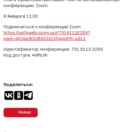
Ольга Украинская приглашает вас на запланированную
конференцию: Zoom.
8 Января в 11:00
Подключиться к конференции Zoom
https://us04web.zoom.us/j/73161132259?
pwd=eJVVas9ItiUBAG1kZv5yqg9YK-vuhi.1
Идентификатор конференции: 731 6113 2259
Код доступа: 4MhLVh
Поделиться:
Назад