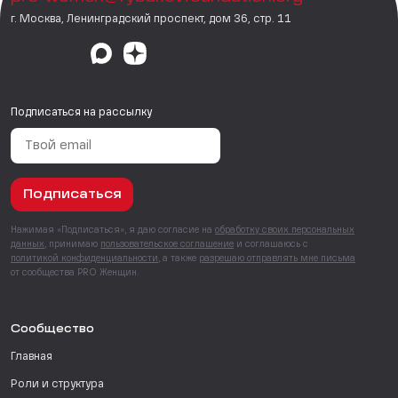
г. Москва, Ленинградский проспект, дом 36, стр. 11
Подписаться на рассылку
Подписаться
Нажимая «Подписаться», я даю согласие на
обработку своих персональных
данных
, принимаю
пользовательское соглашение
и соглашаюсь с
политикой конфиденциальности
, а также
разрешаю отправлять мне письма
от сообщества PRO Женщин.
Сообщество
Главная
Роли и структура