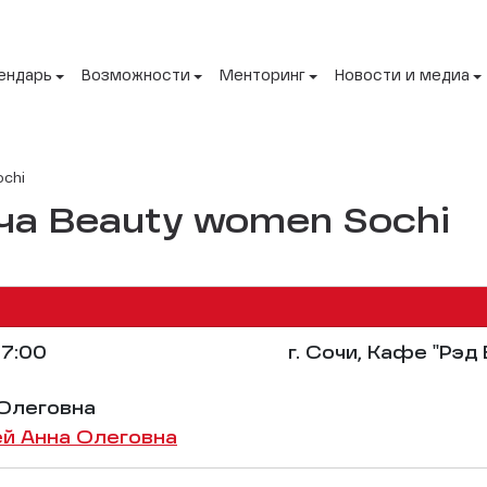
ендарь
Возможности
Менторинг
Новости и медиа
ochi
ча Beauty women Sochi
7:00
г. Сочи, Кафе "Рэ
 Олеговна
й Анна Олеговна