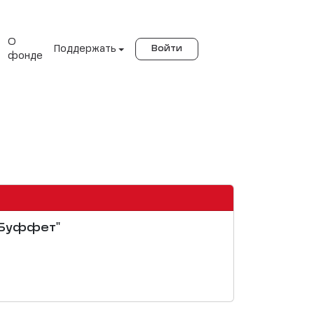
О
Поддержать
Войти
фонде
д Буффет"