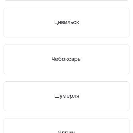
Цивильск
Чебоксары
Шумерля
Ядрин