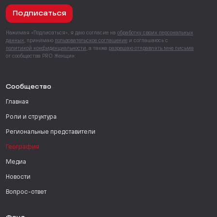
Подписаться
Нажимая «Подписаться», я даю согласие на
обработку своих персональных
данных
, принимаю
пользовательское соглашение
и соглашаюсь с
политикой конфиденциальности
, а также
разрешаю отправлять мне письма
от сообщества PRO Женщин.
Сообщество
Главная
Роли и структура
Региональные представители
География
Медиа
Новости
Вопрос-ответ