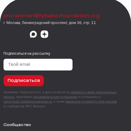
pro-women@rybakovfoundation.org
г. Москва, Ленинградский проспект, дом 36, стр. 11
Подписаться на рассылку
Подписаться
Нажимая «Подписаться», я даю согласие на
обработку своих персональных
данных
, принимаю
пользовательское соглашение
и соглашаюсь с
политикой конфиденциальности
, а также
разрешаю отправлять мне письма
от сообщества PRO Женщин.
Сообщество