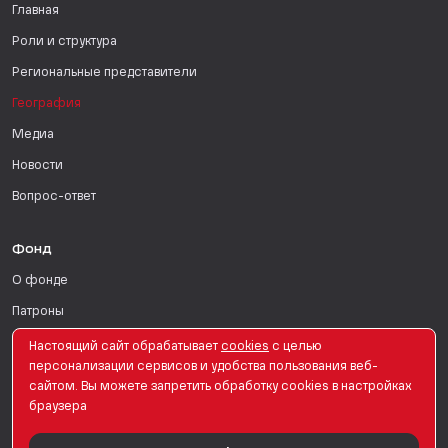
Главная
Роли и структура
Региональные представители
География
Медиа
Новости
Вопрос-ответ
Фонд
О фонде
Патроны
Поддержать
Настоящий сайт обрабатывает
сookies
с целью
персонализации сервисов и удобства пользования веб-
Для СМИ
сайтом. Вы можете запретить обработку сookies в настройках
браузера
English Version