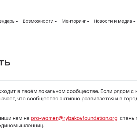
ендарь
Возможности
Менторинг
Новости и медиа
ть
исходит в твоём локальном сообществе. Если рядом с
начает, что сообщество активно развивается и в горо
апиши нам на
pro-women@rybakovfoundation.org
, стань
 единомышленниц.