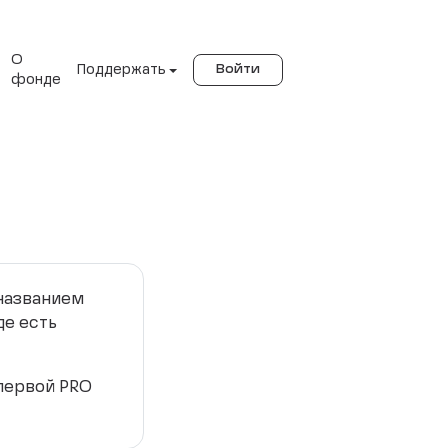
О
Поддержать
Войти
фонде
 названием
де есть
 первой PRO