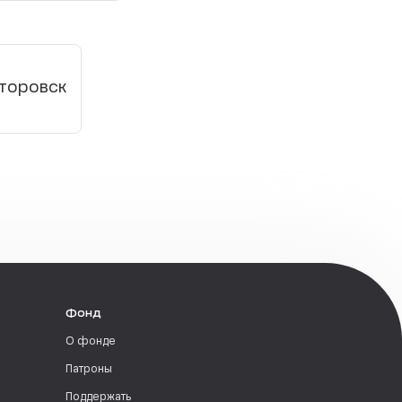
торовск
Фонд
О фонде
Патроны
Поддержать