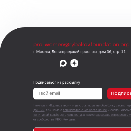
pro-women@rybakovfoundation.org
г. Москва, Ленинградский проспект, дом 36, стр. 11
Подписаться на рассылку
Подпис
Нажимая «Подписаться», я даю согласие на
обработку своих пе
данных
, принимаю
пользовательское соглашение
и соглашаюсь 
политикой конфиденциальности
, а также
разрешаю отправлять 
от сообщества PRO Женщин.