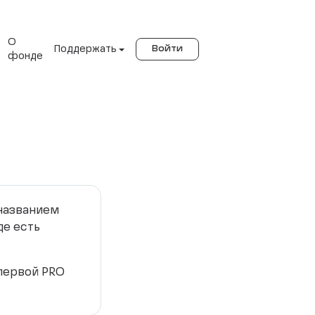
О
Поддержать
Войти
фонде
 названием
де есть
 первой PRO