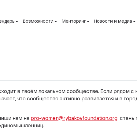
ендарь
Возможности
Менторинг
Новости и медиа
исходит в твоём локальном сообществе. Если рядом с
начает, что сообщество активно развивается и в горо
апиши нам на
pro-women@rybakovfoundation.org
, стань
 единомышленниц.