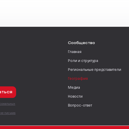
Сообщество
Главная
Роли и структура
Региональные представители
География
Медиа
аться
Новости
рсональных
Вопрос-ответ
с
мне письма