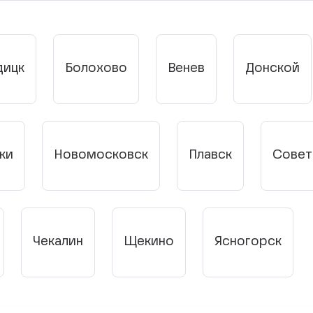
дицк
Болохово
Венев
Донской
ки
Новомосковск
Плавск
Совет
Чекалин
Щекино
Ясногорск