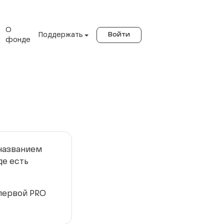
О
Поддержать
Войти
фонде
 названием
де есть
 первой PRO