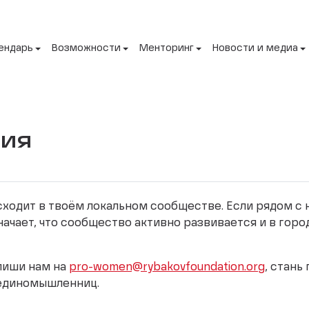
ендарь
Возможности
Менторинг
Новости и медиа
сия
исходит в твоём локальном сообществе. Если рядом с
начает, что сообщество активно развивается и в горо
апиши нам на
pro-women@rybakovfoundation.org
, стань
 единомышленниц.