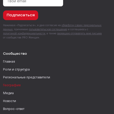
Подписаться
Нажимая «Подписаться», я даю согласие на
обработку своих персональных
данных
, принимаю
пользовательское соглашение
и соглашаюсь с
политикой конфиденциальности
, а также
разрешаю отправлять мне письма
от сообщества PRO Женщин.
Сообщество
Главная
Роли и структура
Региональные представители
География
Медиа
Новости
Вопрос-ответ