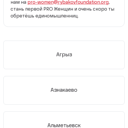
нам на
pro-women@rybakovfoundation.org
,
стань первой PRO Женщин и очень скоро ты
обретёшь единомышленниц.
Агрыз
Азнакаево
Альметьевск