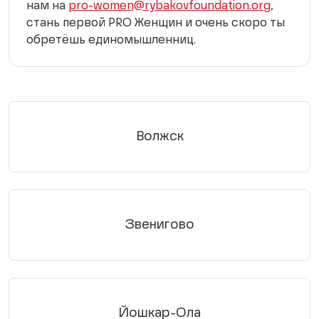
нам на
pro-women@rybakovfoundation.org
,
стань первой PRO Женщин и очень скоро ты
обретёшь единомышленниц.
Волжск
Звенигово
Йошкар-Ола