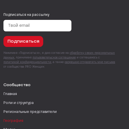
Подписаться на рассылку
Подписаться
Нажимая «Подписаться», я даю согласие на
обработку своих персональных
данных
, принимаю
пользовательское соглашение
и соглашаюсь с
политикой конфиденциальности
, а также
разрешаю отправлять мне письма
от сообщества PRO Женщин.
Сообщество
Главная
Роли и структура
Региональные представители
География