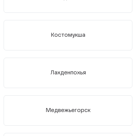
Костомукша
Лахденпохья
Медвежьегорск