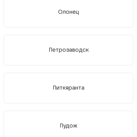
Олонец
Петрозаводск
Питкяранта
Пудож