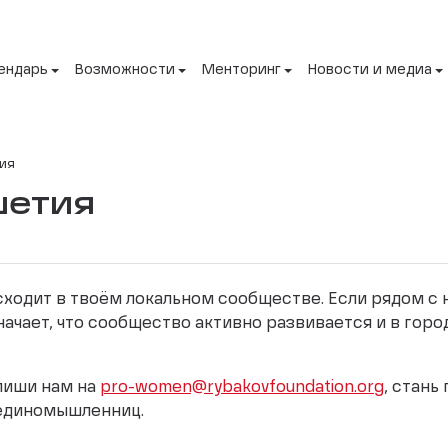
ендарь
Возможности
Менторинг
Новости и медиа
ия
шетия
исходит в твоём локальном сообществе. Если рядом с
начает, что сообщество активно развивается и в горо
апиши нам на
pro-women@rybakovfoundation.org
, стань
 единомышленниц.