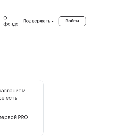
О
Поддержать
Войти
фонде
 названием
де есть
 первой PRO