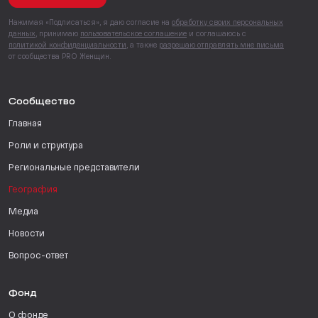
Нажимая «Подписаться», я даю согласие на
обработку своих персональных
данных
, принимаю
пользовательское соглашение
и соглашаюсь с
политикой конфиденциальности
, а также
разрешаю отправлять мне письма
от сообщества PRO Женщин.
Сообщество
Главная
Роли и структура
Региональные представители
География
Медиа
Новости
Вопрос-ответ
Фонд
О фонде