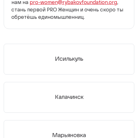
нам на
pro-women@rybakovfoundation.org
,
стань первой PRO Женщин и очень скоро ты
обретёшь единомышленниц.
Исилькуль
Калачинск
Марьяновка