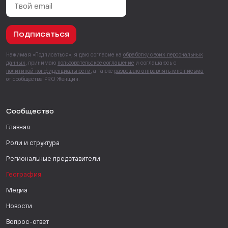
Подписаться
Нажимая «Подписаться», я даю согласие на
обработку своих персональных
данных
, принимаю
пользовательское соглашение
и соглашаюсь с
политикой конфиденциальности
, а также
разрешаю отправлять мне письма
от сообщества PRO Женщин.
Сообщество
Главная
Роли и структура
Региональные представители
География
Медиа
Новости
Вопрос-ответ