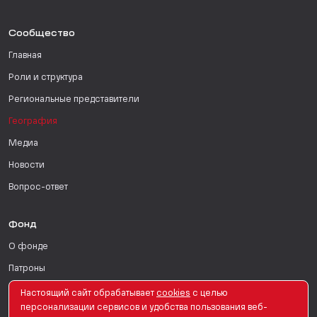
Сообщество
Главная
Роли и структура
Региональные представители
География
Медиа
Новости
Вопрос-ответ
Фонд
О фонде
Патроны
Поддержать
Настоящий сайт обрабатывает
сookies
с целью
персонализации сервисов и удобства пользования веб-
Для СМИ