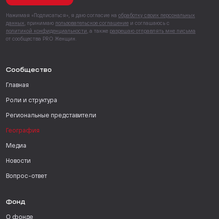
Нажимая «Подписаться», я даю согласие на
обработку своих персональных
данных
, принимаю
пользовательское соглашение
и соглашаюсь с
политикой конфиденциальности
, а также
разрешаю отправлять мне письма
от сообщества PRO Женщин.
Сообщество
Главная
Роли и структура
Региональные представители
География
Медиа
Новости
Вопрос-ответ
Фонд
О фонде