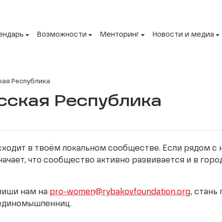
ендарь
Возможности
Менторинг
Новости и медиа
кая Республика
сская Республика
исходит в твоём локальном сообществе. Если рядом с
начает, что сообщество активно развивается и в горо
апиши нам на
pro-women@rybakovfoundation.org
, стань
 единомышленниц.