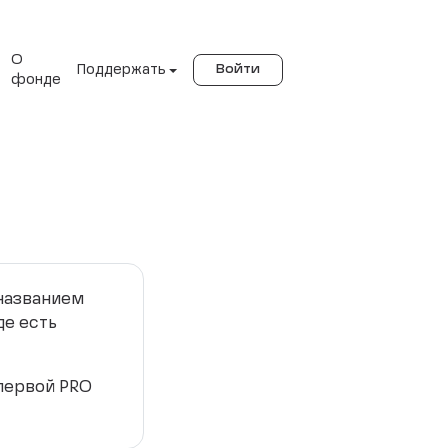
О
Поддержать
Войти
фонде
 названием
де есть
 первой PRO