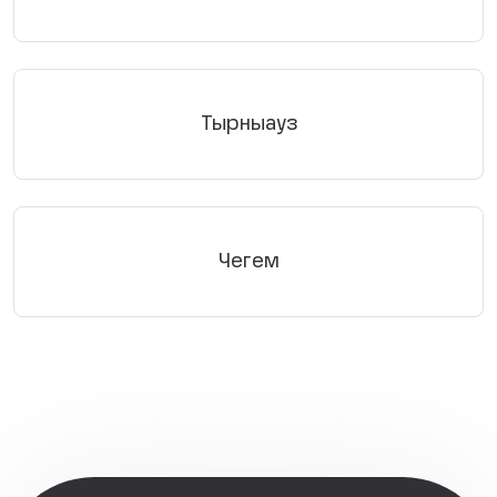
Тырныауз
Чегем