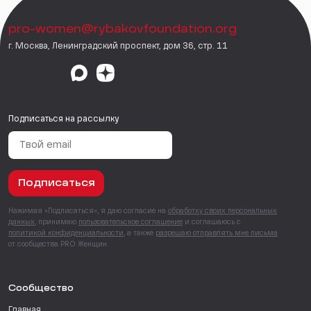
pro-women@rybakovfoundation.org
г. Москва, Ленинградский проспект, дом 36, стр. 11
Подписаться на рассылку
Подписаться
Нажимая «Подписаться», я даю согласие на
обработку своих персональных
данных
, принимаю
пользовательское соглашение
и соглашаюсь с
политикой конфиденциальности
, а также
разрешаю отправлять мне письма
от сообщества PRO Женщин.
Сообщество
Главная