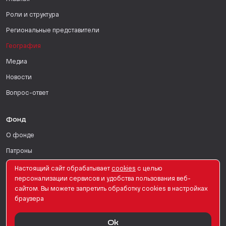
Роли и структура
Региональные представители
География
Медиа
Новости
Вопрос-ответ
Фонд
О фонде
Патроны
Поддержать
Настоящий сайт обрабатывает
сookies
с целью
персонализации сервисов и удобства пользования веб-
Для СМИ
сайтом. Вы можете запретить обработку сookies в настройках
браузера
English Version
Ok