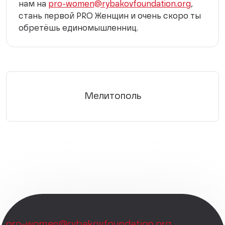
нам на
pro-women@rybakovfoundation.org
,
стань первой PRO Женщин и очень скоро ты
обретёшь единомышленниц.
Мелитополь
pro-women@rybakovfoundation.org