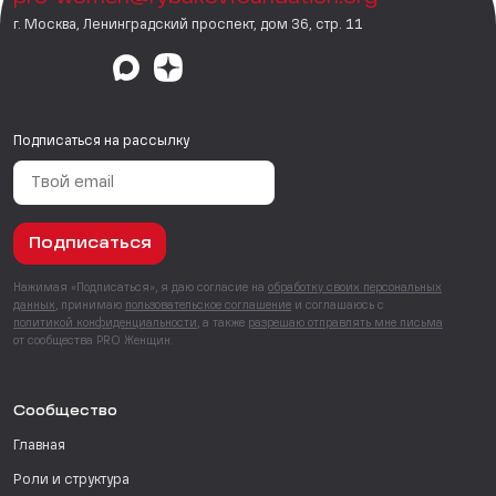
г. Москва, Ленинградский проспект, дом 36, стр. 11
Подписаться на рассылку
Подписаться
Нажимая «Подписаться», я даю согласие на
обработку своих персональных
данных
, принимаю
пользовательское соглашение
и соглашаюсь с
политикой конфиденциальности
, а также
разрешаю отправлять мне письма
от сообщества PRO Женщин.
Сообщество
Главная
Роли и структура