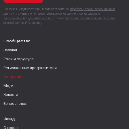
Нажимая «Подписаться», я даю согласие на
обработку своих персональных
данных
, принимаю
пользовательское соглашение
и соглашаюсь с
политикой конфиденциальности
, а также
разрешаю отправлять мне письма
от сообщества PRO Женщин.
Сообщество
Главная
Роли и структура
Региональные представители
География
Медиа
Новости
Вопрос-ответ
Фонд
О фонде