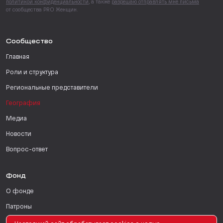
политикой конфиденциальности
, а также
разрешаю отправлять мне письма
от сообщества PRO Женщин.
Сообщество
Главная
Роли и структура
Региональные представители
География
Медиа
Новости
Вопрос-ответ
Фонд
О фонде
Патроны
Поддержать