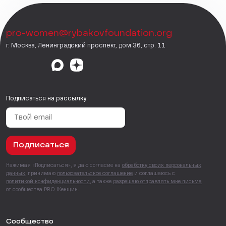
pro-women@rybakovfoundation.org
г. Москва, Ленинградский проспект, дом 36, стр. 11
Подписаться на рассылку
Подписаться
Нажимая «Подписаться», я даю согласие на
обработку своих персональных
данных
, принимаю
пользовательское соглашение
и соглашаюсь с
политикой конфиденциальности
, а также
разрешаю отправлять мне письма
от сообщества PRO Женщин.
Сообщество