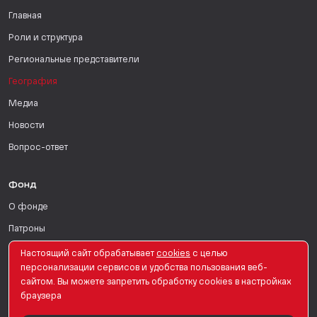
Главная
Роли и структура
Региональные представители
География
Медиа
Новости
Вопрос-ответ
Фонд
О фонде
Патроны
Поддержать
Настоящий сайт обрабатывает
сookies
с целью
персонализации сервисов и удобства пользования веб-
Для СМИ
сайтом. Вы можете запретить обработку сookies в настройках
браузера
English Version