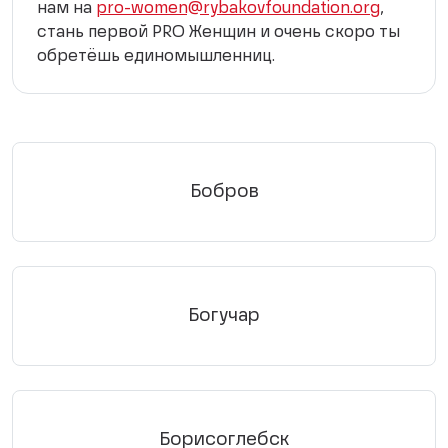
нам на
pro-women@rybakovfoundation.org
,
стань первой PRO Женщин и очень скоро ты
обретёшь единомышленниц.
Бобров
Богучар
Борисоглебск