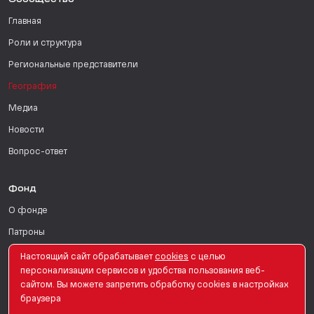
Сообщество
Главная
Роли и структура
Региональные представители
География
Медиа
Новости
Вопрос-ответ
Фонд
О фонде
Патроны
Поддержать
Настоящий сайт обрабатывает
сookies
с целью
персонализации сервисов и удобства пользования веб-
Для СМИ
сайтом. Вы можете запретить обработку сookies в настройках
браузера