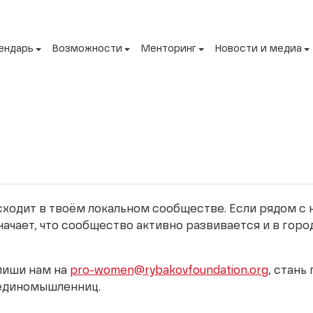
ендарь
Возможности
Менторинг
Новости и медиа
исходит в твоём локальном сообществе. Если рядом с
начает, что сообщество активно развивается и в горо
апиши нам на
pro-women@rybakovfoundation.org
, стань
 единомышленниц.