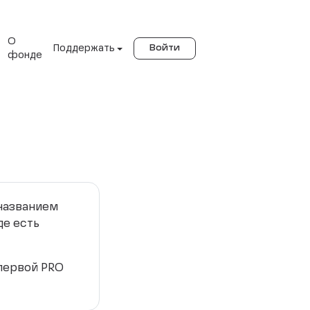
О
Поддержать
Войти
фонде
 названием
де есть
 первой PRO