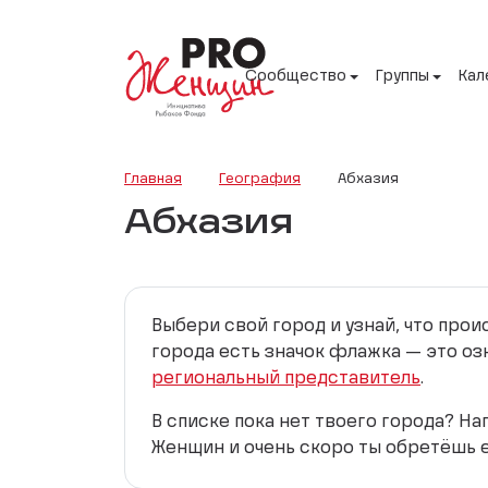
Сообщество
Группы
Кал
Главная
География
Абхазия
Абхазия
Выбери свой город и узнай, что про
города есть значок флажка — это оз
региональный представитель
.
В списке пока нет твоего города? Н
Женщин и очень скоро ты обретёшь