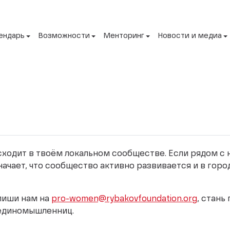
ендарь
Возможности
Менторинг
Новости и медиа
исходит в твоём локальном сообществе. Если рядом с
начает, что сообщество активно развивается и в горо
апиши нам на
pro-women@rybakovfoundation.org
, стань
 единомышленниц.