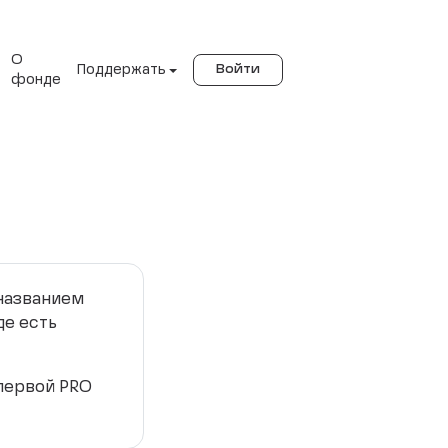
О
Поддержать
Войти
фонде
 названием
де есть
 первой PRO