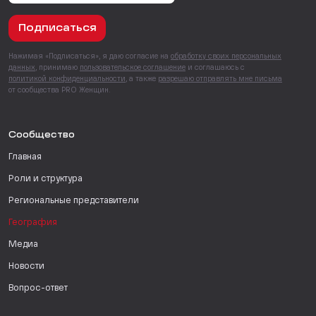
Подписаться
Нажимая «Подписаться», я даю согласие на
обработку своих персональных
данных
, принимаю
пользовательское соглашение
и соглашаюсь с
политикой конфиденциальности
, а также
разрешаю отправлять мне письма
от сообщества PRO Женщин.
Сообщество
Главная
Роли и структура
Региональные представители
География
Медиа
Новости
Вопрос-ответ