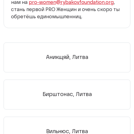
нам на
pro-women@rybakovfoundation.org
,
стань первой PRO Женщин и очень скоро ты
обретёшь единомышленниц.
Аникщяй, Литва
Бирштонас, Литва
Вильнюс, Литва