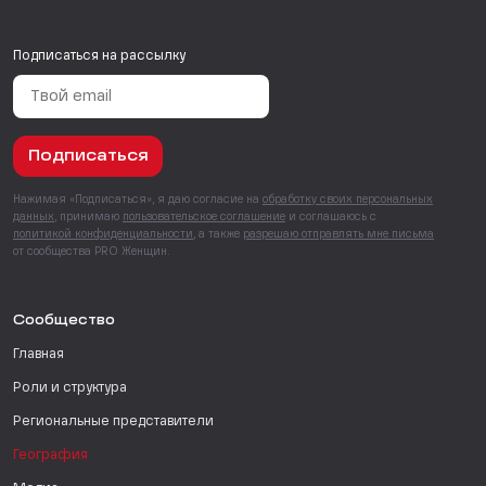
Подписаться на рассылку
Подписаться
Нажимая «Подписаться», я даю согласие на
обработку своих персональных
данных
, принимаю
пользовательское соглашение
и соглашаюсь с
политикой конфиденциальности
, а также
разрешаю отправлять мне письма
от сообщества PRO Женщин.
Сообщество
Главная
Роли и структура
Региональные представители
География