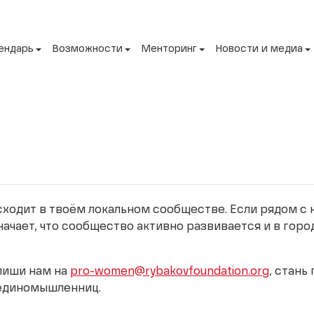
ендарь
Возможности
Менторинг
Новости и медиа
исходит в твоём локальном сообществе. Если рядом с
начает, что сообщество активно развивается и в горо
апиши нам на
pro-women@rybakovfoundation.org
, стань
 единомышленниц.