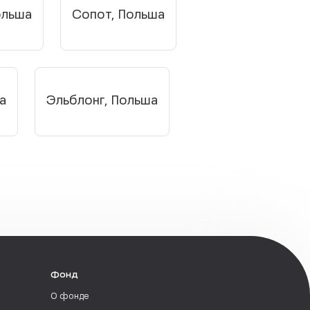
ольша
Сопот, Польша
а
Эльблонг, Польша
Фонд
О фонде