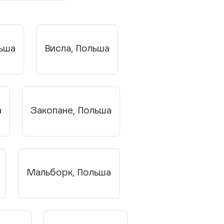
льша
Висла, Польша
а
Закопане, Польша
Мальборк, Польша