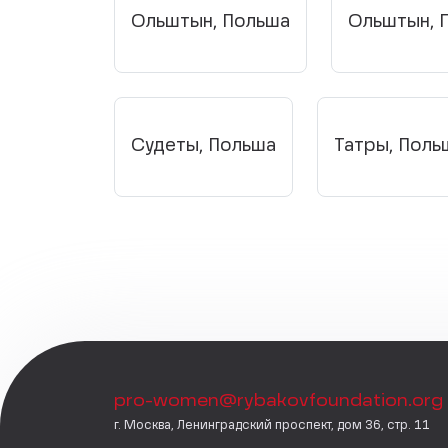
Ольштын, Польша
Ольштын, 
Судеты, Польша
Татры, Поль
pro-women@rybakovfoundation.org
г. Москва, Ленинградский проспект, дом 36, стр. 11