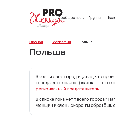
Сообщество
Группы
Кал
Главная
География
Польша
Польша
Выбери свой город и узнай, что про
города есть значок флажка — это оз
региональный представитель
.
В списке пока нет твоего города? Н
Женщин и очень скоро ты обретёшь