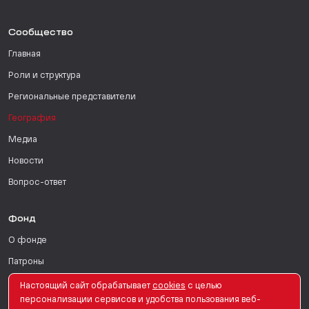
Сообщество
Главная
Роли и структура
Региональные представители
География
Медиа
Новости
Вопрос-ответ
Фонд
О фонде
Патроны
Поддержать
Настоящий сайт обрабатывает
сookies
с целью
персонализации сервисов и удобства пользования веб-
Для СМИ