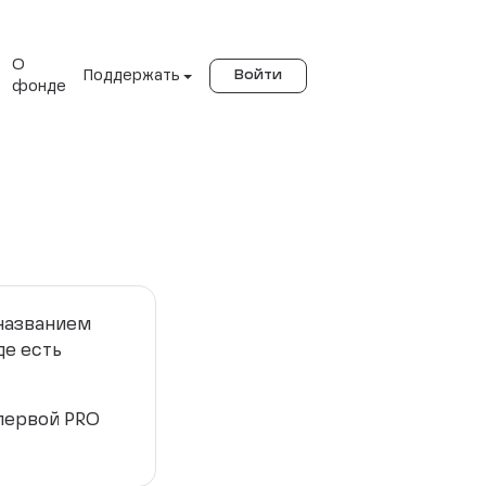
О
Поддержать
Войти
фонде
 названием
де есть
 первой PRO