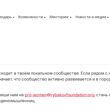
ендарь
Возможности
Менторинг
Новости и медиа
исходит в твоём локальном сообществе. Если рядом с
начает, что сообщество активно развивается и в горо
апиши нам на
pro-women@rybakovfoundation.org
, стань
 единомышленниц.