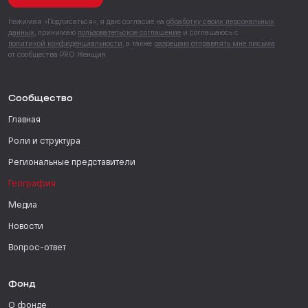
Нажимая «Подписаться», я даю согласие на
обработку своих персональных
данных
, принимаю
пользовательское соглашение
и соглашаюсь с
политикой конфиденциальности
, а также
разрешаю отправлять мне письма
от сообщества PRO Женщин.
Сообщество
Главная
Роли и структура
Региональные представители
География
Медиа
Новости
Вопрос-ответ
Фонд
О фонде