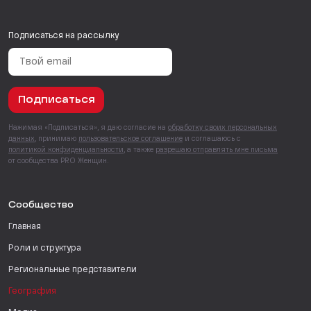
Подписаться на рассылку
Подписаться
Нажимая «Подписаться», я даю согласие на
обработку своих персональных
данных
, принимаю
пользовательское соглашение
и соглашаюсь с
политикой конфиденциальности
, а также
разрешаю отправлять мне письма
от сообщества PRO Женщин.
Сообщество
Главная
Роли и структура
Региональные представители
География